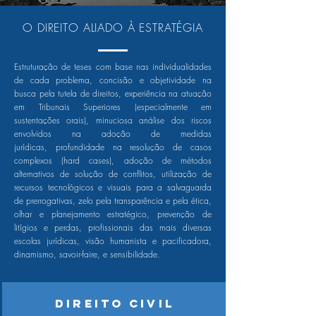
O DIREITO ALIADO À ESTRATÉGIA
Estruturação de teses com base nas individualidades
de cada problema, concisão e objetividade na
busca pela tutela de direitos, experiência na atuação
em Tribunais Superiores (especialmente em
sustentações orais), minuciosa análise dos riscos
envolvidos na adoção de medidas
jurídicas, profundidade na resolução de casos
complexos (hard cases), adoção de métodos
alternativos de solução de conflitos, utilização de
recursos tecnológicos e visuais para a salvaguarda
de prerrogativas, zelo pela transparência e pela ética,
olhar e planejamento estratégico, prevenção de
litígios e perdas, profissionais das mais diversas
escolas jurídicas, visão humanista e pacificadora,
dinamismo, savoir-faire, e sensibilidade.
Direito Civil